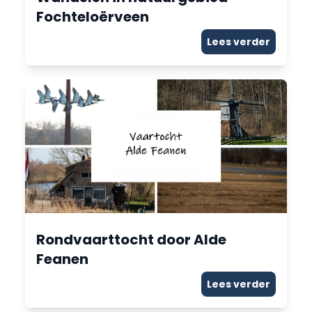
Fochteloërveen
Lees verder
Rondvaarttocht door Alde
Feanen
Lees verder