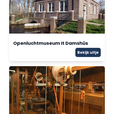
Openluchtmuseum It Damshûs
Bekijk uitje