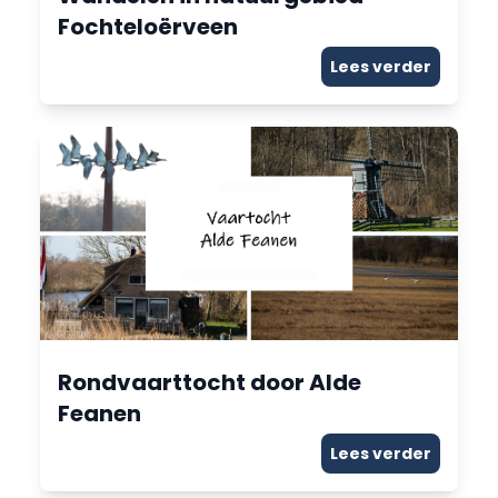
Fochteloërveen
Lees verder
Rondvaarttocht door Alde
Feanen
Lees verder