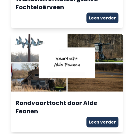
Fochteloërveen
Lees verder
Rondvaarttocht door Alde
Feanen
Lees verder